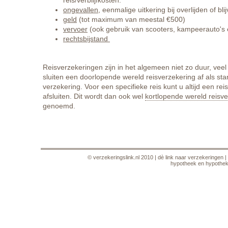
reis/verblijfkosten.
ongevallen
, eenmalige uitkering bij overlijden of blij
geld
(tot maximum van meestal €500)
vervoer
(ook gebruik van scooters, kampeerauto's 
rechtsbijstand
Reisverzekeringen zijn in het algemeen niet zo duur, veel 
sluiten een doorlopende wereld reisverzekering af als st
verzekering. Voor een specifieke reis kunt u altijd een rei
afsluiten. Dit wordt dan ook wel
kortlopende wereld reisv
genoemd.
©
verzekeringslink.nl
2010 |
dè link naar verzekeringen
|
hypotheek en hypothe