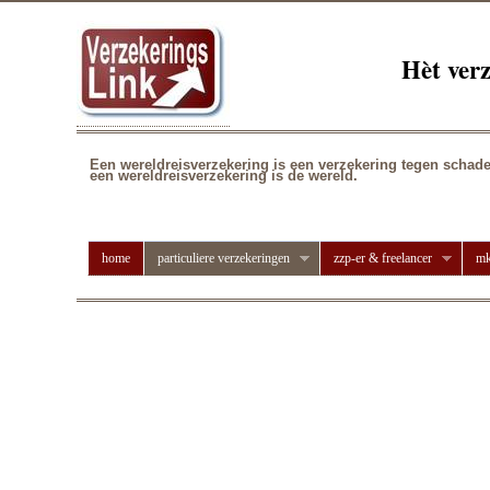
Hèt ver
Een wereld
reisverzekering
is een verzekering tegen schade
een wereldreisverzekering is de wereld.
home
particuliere verzekeringen
zzp-er & freelancer
mk