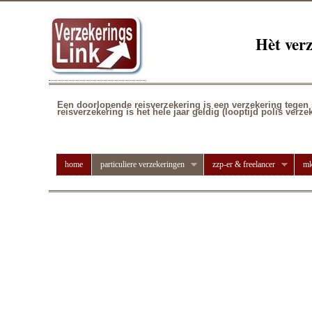
Hèt ver
Een
doorlopende
reisverzekering
is een verzekering tegen
reisverzekering is het hele jaar geldig (looptijd polis verze
home
particuliere verzekeringen
zzp-er & freelancer
mk