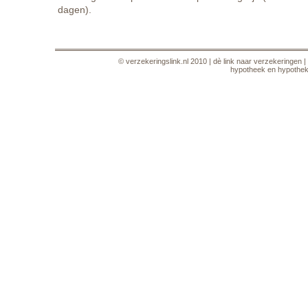
dagen).
©
verzekeringslink.nl
2010 |
dè link naar verzekeringen
|
hypotheek en hypothe